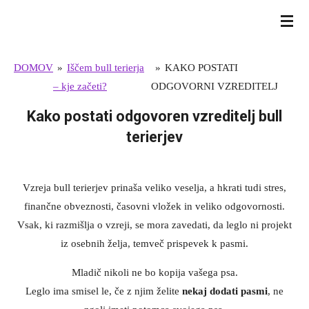
Skip
BULL TERRIER SLOVENIJA
to
main
DOMOV
»
Iščem bull terierja
»
KAKO POSTATI
content
– kje začeti?
ODGOVORNI VZREDITELJ
Kako postati odgovoren vzreditelj bull
terierjev
Vzreja bull terierjev prinaša veliko veselja, a hkrati tudi stres,
finančne obveznosti, časovni vložek in veliko odgovornosti.
Vsak, ki razmišlja o vzreji, se mora zavedati, da leglo ni projekt
iz osebnih želja, temveč prispevek k pasmi.
Mladič nikoli ne bo kopija vašega psa.
Leglo ima smisel le, če z njim želite
nekaj dodati pasmi
, ne