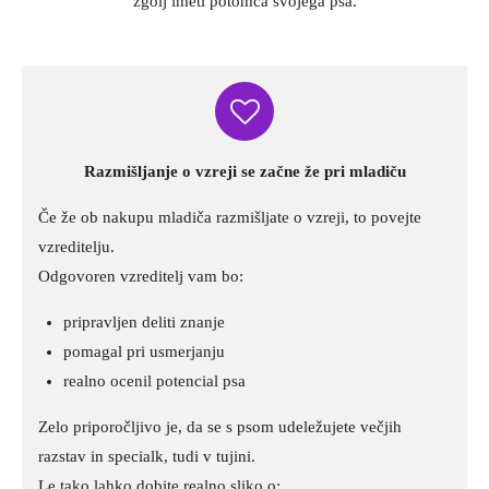
zgolj imeti potomca svojega psa.
Razmišljanje o vzreji se začne že pri mladiču
Če že ob nakupu mladiča razmišljate o vzreji, to povejte
vzreditelju.
Odgovoren vzreditelj vam bo:
pripravljen deliti znanje
pomagal pri usmerjanju
realno ocenil potencial psa
Zelo priporočljivo je, da se s psom udeležujete večjih
razstav in specialk, tudi v tujini.
Le tako lahko dobite realno sliko o: