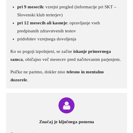
pri 9 mesecih
: vzrejni pregled (informacije pri SKT –
Slovenski klub terierjev)
pri 12 mesecih ali kasneje
: opravljanje vseh
predpisanih zdravstvenih testov
pridobitev vzrejnega dovoljenja
Ko so pogoji izpolnjeni, se začne
iskanje primernega
samca
, običajno več mesecev pred načrtovanim parjenjem.
Psičke ne parimo, dokler niso
telesno in mentalno
dozorele
.
Značaj je ključnega pomena