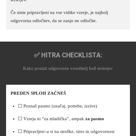
Če niste pripravljeni na vse vidike vzreje, je najbolj
odgovorna odločitev, da se zanjo ne odločite.
✅ HITRA CHECKLISTA:
Kako postati odgovoren vzreditelj bull terierjev
PREDEN SPLOH ZAČNEŠ
⬜ Poznaš pasmo (značaj, potrebe, izzive)
⬜ Vzreja ni “za mladička”, ampak
za pasmo
⬜ Pripravljen/-a si na stroške, stres in odgovornost