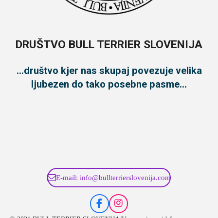
DRUŠTVO BULL TERRIER SLOVENIJA
...društvo kjer nas skupaj povezuje velika
ljubezen do tako posebne pasme...
E-mail: info@bullterrierslovenija.com
F
I
a
n