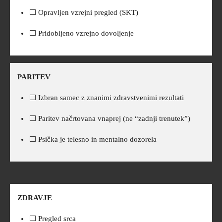
⬜ Opravljen vzrejni pregled (SKT)
⬜ Pridobljeno vzrejno dovoljenje
PARITEV
⬜ Izbran samec z znanimi zdravstvenimi rezultati
⬜ Paritev načrtovana vnaprej (ne “zadnji trenutek”)
⬜ Psička je telesno in mentalno dozorela
ZDRAVJE
⬜ Pregled srca