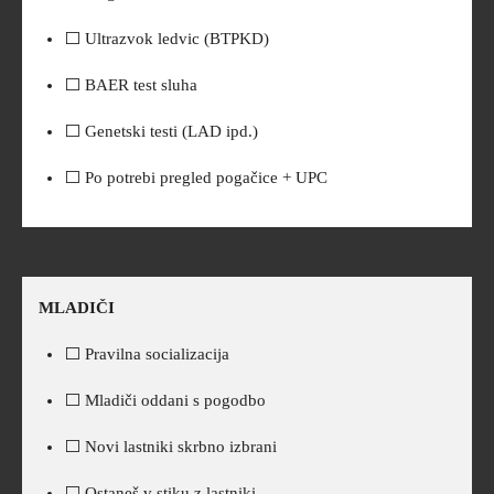
⬜ Ultrazvok ledvic (BTPKD)
⬜ BAER test sluha
⬜ Genetski testi (LAD ipd.)
⬜ Po potrebi pregled pogačice + UPC
MLADIČI
⬜ Pravilna socializacija
⬜ Mladiči oddani s pogodbo
⬜ Novi lastniki skrbno izbrani
⬜ Ostaneš v stiku z lastniki