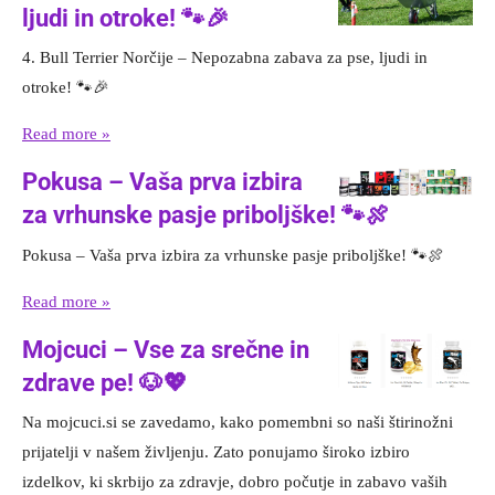
ljudi in otroke! 🐾🎉
4. Bull Terrier Norčije – Nepozabna zabava za pse, ljudi in
otroke! 🐾🎉
Read more »
Pokusa – Vaša prva izbira
za vrhunske pasje priboljške! 🐾🍖
Pokusa – Vaša prva izbira za vrhunske pasje priboljške! 🐾🍖
Read more »
Mojcuci – Vse za srečne in
zdrave pe! 🐶💖
Na mojcuci.si se zavedamo, kako pomembni so naši štirinožni
prijatelji v našem življenju. Zato ponujamo široko izbiro
izdelkov, ki skrbijo za zdravje, dobro počutje in zabavo vaših