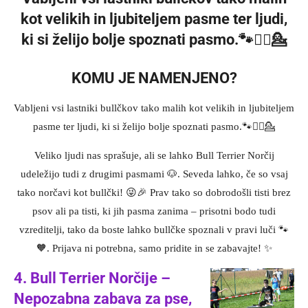
kot velikih in ljubiteljem pasme ter ljudi,
ki si želijo bolje spoznati pasmo.
🐾
🙋‍♀️
💁
KOMU JE NAMENJENO?
Vabljeni vsi lastniki bullčkov tako malih kot velikih in ljubiteljem
pasme ter ljudi, ki si želijo bolje spoznati pasmo.
🐾
🙋‍♀️
💁
Veliko ljudi nas sprašuje, ali se lahko Bull Terrier Norčij
udeležijo tudi z drugimi pasmami
🐶
. Seveda lahko, če so vsaj
tako norčavi kot bullčki!
😜
🎉
Prav tako so dobrodošli tisti brez
psov ali pa tisti, ki jih pasma zanima – prisotni bodo tudi
vzreditelji, tako da boste lahko bullčke spoznali v pravi luči
🐾
🧡
. Prijava ni potrebna, samo pridite in se zabavajte!
✨
4. Bull Terrier Norčije –
Nepozabna zabava za pse,