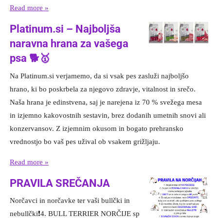
Read more »
Platinum.si – Najboljša
naravna hrana za vašega
psa 🐕🥇
Na Platinum.si verjamemo, da si vsak pes zasluži najboljšo
hrano, ki bo poskrbela za njegovo zdravje, vitalnost in srečo.
Naša hrana je edinstvena, saj je narejena iz 70 % svežega mesa
in izjemno kakovostnih sestavin, brez dodanih umetnih snovi ali
konzervansov. Z izjemnim okusom in bogato prehransko
vrednostjo bo vaš pes užival ob vsakem grižljaju.
Read more »
PRAVILA SREČANJA
Norčavci in norčavke ter vaši bullčki in
nebullčki❗4. BULL TERRIER NORČIJE sp