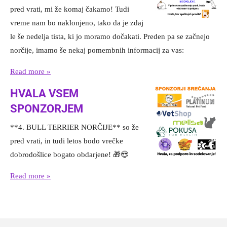
pred vrati, mi že komaj čakamo! Tudi
vreme nam bo naklonjeno, tako da je zdaj
le še nedelja tista, ki jo moramo dočakati. Preden pa se začnejo
norčije, imamo še nekaj pomembnih informacij za vas:
Read more »
HVALA VSEM
SPONZORJEM
**4. BULL TERRIER NORČIJE** so že
pred vrati, in tudi letos bodo vrečke
dobrodošlice bogato obdarjene! 🎁😍
Read more »