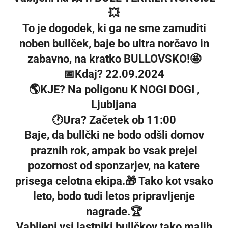
💥
To je dogodek, ki ga ne sme zamuditi
noben bullček, baje bo ultra norčavo in
zabavno, na kratko BULLOVSKO!
🤩
📅
Kdaj? 22.09.2024
🌎
KJE? Na poligonu K NOGI DOGI ,
Ljubljana
🕐
Ura? Začetek ob 11:00
Baje, da bullčki ne bodo odšli domov
praznih rok, ampak bo vsak prejel
pozornost od sponzarjev, na katere
prisega celotna ekipa.
🎁
Tako kot vsako
leto, bodo tudi letos pripravljenje
nagrade.
🏆
Vabljeni vsi lastniki bullčkov tako malih