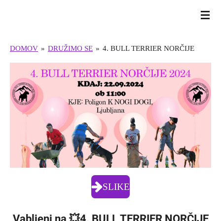
Skip
BULL TERRIER SLOVENIJA
to
main
DOMOV
»
DRUŽIMO SE
»
4. BULL TERRIER NORČIJE
content
SLIKE
Vabljeni na
💥
4. BULL TERRIER NORČIJE