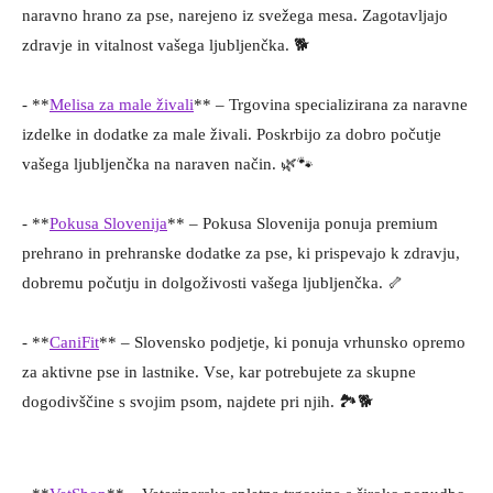
naravno hrano za pse, narejeno iz svežega mesa. Zagotavljajo
zdravje in vitalnost vašega ljubljenčka. 🐕
- **
Melisa za male živali
** – Trgovina specializirana za naravne
izdelke in dodatke za male živali. Poskrbijo za dobro počutje
vašega ljubljenčka na naraven način. 🌿🐾
- **
Pokusa Slovenija
** – Pokusa Slovenija ponuja premium
prehrano in prehranske dodatke za pse, ki prispevajo k zdravju,
dobremu počutju in dolgoživosti vašega ljubljenčka. 🦴
- **
CaniFit
** – Slovensko podjetje, ki ponuja vrhunsko opremo
za aktivne pse in lastnike. Vse, kar potrebujete za skupne
dogodivščine s svojim psom, najdete pri njih. 🏞️🐕