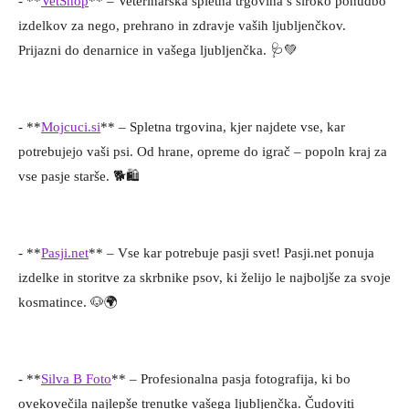
- **
VetShop
** – Veterinarska spletna trgovina s široko ponudbo
izdelkov za nego, prehrano in zdravje vaših ljubljenčkov.
Prijazni do denarnice in vašega ljubljenčka. 🩺💚
- **
Mojcuci.si
** – Spletna trgovina, kjer najdete vse, kar
potrebujejo vaši psi. Od hrane, opreme do igrač – popoln kraj za
vse pasje starše. 🐕🛍️
- **
Pasji.net
** – Vse kar potrebuje pasji svet! Pasji.net ponuja
izdelke in storitve za skrbnike psov, ki želijo le najboljše za svoje
kosmatince. 🐶🌍
- **
Silva B Foto
** – Profesionalna pasja fotografija, ki bo
ovekovečila najlepše trenutke vašega ljubljenčka. Čudoviti