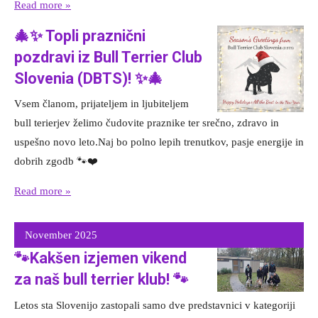
Read more »
🎄✨ Topli praznični
pozdravi iz Bull Terrier Club
Slovenia (DBTS)! ✨🎄
Vsem članom, prijateljem in ljubiteljem
bull terierjev želimo čudovite praznike ter srečno, zdravo in
uspešno novo leto.Naj bo polno lepih trenutkov, pasje energije in
dobrih zgodb 🐾❤️
Read more »
November 2025
🐾Kakšen izjemen vikend
za naš bull terrier klub! 🐾
Letos sta Slovenijo zastopali samo dve predstavnici v kategoriji