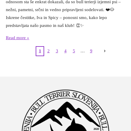
odnosom sta še enkrat dokazali, da so bull terierji izjemni psi –
nežni, pametni, srčni in vedno pripravljeni sodelovati. ❤️🐶
Iskrene čestitke, Iva in Spicy – ponosni smo, kako lepo
predstavljata našo pasmo in naš klub! 👏✨
Read more »
1
2
3
4
5
9