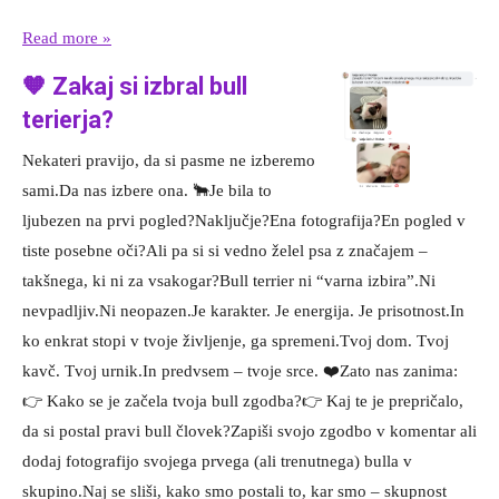
Read more »
🧡 Zakaj si izbral bull
terierja?
Nekateri pravijo, da si pasme ne izberemo
sami.Da nas izbere ona. 🐂Je bila to
ljubezen na prvi pogled?Naključje?Ena fotografija?En pogled v
tiste posebne oči?Ali pa si si vedno želel psa z značajem –
takšnega, ki ni za vsakogar?Bull terrier ni “varna izbira”.Ni
nevpadljiv.Ni neopazen.Je karakter. Je energija. Je prisotnost.In
ko enkrat stopi v tvoje življenje, ga spremeni.Tvoj dom. Tvoj
kavč. Tvoj urnik.In predvsem – tvoje srce. ❤️Zato nas zanima:
👉 Kako se je začela tvoja bull zgodba?👉 Kaj te je prepričalo,
da si postal pravi bull človek?Zapiši svojo zgodbo v komentar ali
dodaj fotografijo svojega prvega (ali trenutnega) bulla v
skupino.Naj se sliši, kako smo postali to, kar smo – skupnost