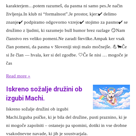
karakterjem…potem razumeš, da pasma ni samo pes.Je način
življenja.In klub ni “formalnost”.Je prostor, kjer:✔️ delimo
znanje✔️ podpiramo odgovorno vzrejo✔️ stojimo za pasmo✔️ se
družimo z ljudmi, ki razumejo bull humor brez razlage 😏Nam
članstvo res veliko pomeni.Ne zaradi številke.Ampak ker vsak
član pomeni, da pasma v Sloveniji stoji malo močnejše. 💪🐂Če
si že član — hvala, ker si del zgodbe. 🤍Če še nisi … mogoče je
čas
Read more »
Iskreno sožalje družini ob
izgubi Machi.
Iskreno sožalje družini ob izgubi
Machi.Izguba psičke, ki je bila del družine, pusti praznino, ki je
ni mogoče zapolniti – ostanejo pa spomini, dotiki in vse drobne
vsakodnevne navade, ki jih je soustvarjala.