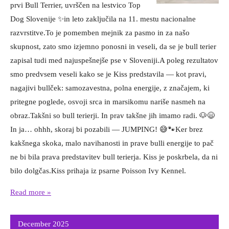
prvi Bull Terrier, uvrščen na lestvico Top
Dog Slovenije ✨in leto zaključila na 11. mestu nacionalne
razvrstitve.To je pomemben mejnik za pasmo in za našo
skupnost, zato smo izjemno ponosni in veseli, da se je bull terier
zapisal tudi med najuspešnejše pse v Sloveniji.A poleg rezultatov
smo predvsem veseli kako se je Kiss predstavila — kot pravi,
nagajivi bullček: samozavestna, polna energije, z značajem, ki
pritegne poglede, osvoji srca in marsikomu nariše nasmeh na
obraz.Takšni so bull terierji. In prav takšne jih imamo radi. 🐶😄
In ja… ohhh, skoraj bi pozabili — JUMPING! 😅🐾Ker brez
kakšnega skoka, malo navihanosti in prave bulli energije to pač
ne bi bila prava predstavitev bull terierja. Kiss je poskrbela, da ni
bilo dolgčas.Kiss prihaja iz psarne Poisson Ivy Kennel.
Read more »
December 2025