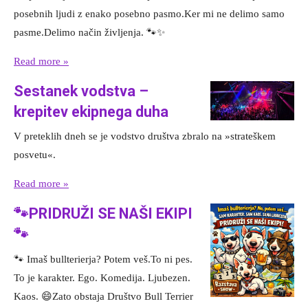
posebnih ljudi z enako posebno pasmo.Ker mi ne delimo samo
pasme.Delimo način življenja. 🐾✨
Read more »
Sestanek vodstva –
krepitev ekipnega duha
V preteklih dneh se je vodstvo društva zbralo na »strateškem
posvetu«.
Read more »
🐾PRIDRUŽI SE NAŠI EKIPI
🐾
🐾 Imaš bullterierja? Potem veš.To ni pes.
To je karakter. Ego. Komedija. Ljubezen.
Kaos. 😄Zato obstaja Društvo Bull Terrier