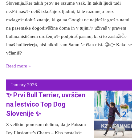
Slovenija.Ker takih psov ne razume vsak. In takih ljudi tudi
ne.Pri nas:✨ deliš izkušnje z ljudmi, ki te razumejo brez
razlage✨ dobiš znanje, ki ga na Googlu ne najdeš✨ greš z nami
na pasemske dogodivščine doma in v tujini✨ uživaš v pravem
bullmanističnem druženju✨ podpiraš pasmo, ki si to zaslužiČe
imaš bullterierja, nisi nikoli sam.Samo še član nisi. 😉👉 Kako se
včlaniš?
Read more »
January 2026
✨ Prvi Bull Terrier, uvrščen
na lestvico Top Dog
Slovenije ✨
Z velikim ponosom delimo, da je Poisson
Ivy Illusionist’s Charm – Kiss postala✨