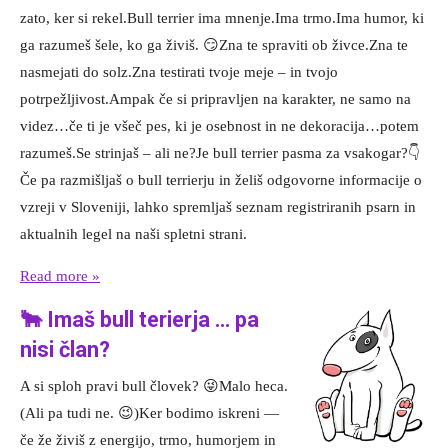
zato, ker si rekel.Bull terrier ima mnenje.Ima trmo.Ima humor, ki
ga razumeš šele, ko ga živiš. 😏Zna te spraviti ob živce.Zna te
nasmejati do solz.Zna testirati tvoje meje – in tvojo
potrpežljivost.Ampak če si pripravljen na karakter, ne samo na
videz…če ti je všeč pes, ki je osebnost in ne dekoracija…potem
razumeš.Se strinjaš – ali ne?Je bull terrier pasma za vsakogar?👇
Če pa razmišljaš o bull terrierju in želiš odgovorne informacije o
vzreji v Sloveniji, lahko spremljaš seznam registriranih psarn in
aktualnih legel na naši spletni strani.
Read more »
🐂 Imaš bull terierja … pa
nisi član?
A si sploh pravi bull človek? 😜Malo heca.
(Ali pa tudi ne. 😉)Ker bodimo iskreni —
če že živiš z energijo, trmo, humorjem in