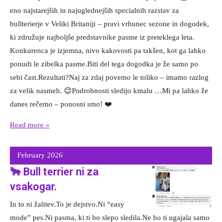
eno najstarejših in najuglednejših specialnih razstav za
bullterierje v Veliki Britaniji – pravi vrhunec sezone in dogodek,
ki združuje najboljše predstavnike pasme iz preteklega leta.
Konkurenca je izjemna, nivo kakovosti pa takšen, kot ga lahko
ponudi le zibelka pasme.Biti del tega dogodka je že samo po
sebi čast.Rezultati?Naj za zdaj povemo le toliko – imamo razlog
za velik nasmeh. 😊Podrobnosti sledijo kmalu …Mi pa lahko že
danes rečemo – ponosni smo! ❤️
Read more »
February 2026
🐂 Bull terrier ni za
vsakogar.
In to ni žalitev.To je dejstvo.Ni “easy
mode” pes.Ni pasma, ki ti bo slepo sledila.Ne bo ti ugajala samo