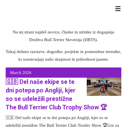
Skip
BULL TERRIER SLOVENIJA
to
main
content
Na tej strani najdeš novice, članke in utrinke iz dogajanja
Društva Bull Terrier Slovenija (DBTS).
Tukaj delimo razstave, dogodke, projekte in pomembne trenutke,
ki soustvarjajo našo skupnost in prihodnost pasme.
March 2026
🇬🇧 Del naše ekipe se te
dni potepa po Angliji, kjer
so se udeležili prestižne
The Bull Terrier Club Trophy Show 🏆
🇬🇧 Del naše ekipe se te dni potepa po Angliji, kjer so se
udeležili prestižne The Bull Terrier Club Trophy Show 🏆Gre za