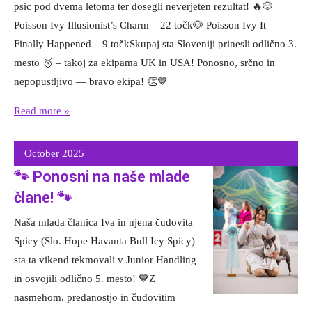
psic pod dvema letoma ter dosegli neverjeten rezultat! 🔥🐶
Poisson Ivy Illusionist’s Charm – 22 točk🐶 Poisson Ivy It
Finally Happened – 9 točkSkupaj sta Sloveniji prinesli odlično 3.
mesto 🥉 – takoj za ekipama UK in USA! Ponosno, srčno in
nepopustljivo — bravo ekipa! 👏💙
Read more »
October 2025
🐾 Ponosni na naše mlade
člane! 🐾
Naša mlada članica Iva in njena čudovita
Spicy (Slo. Hope Havanta Bull Icy Spicy)
sta ta vikend tekmovali v Junior Handling
in osvojili odlično 5. mesto! 💙Z
nasmehom, predanostjo in čudovitim