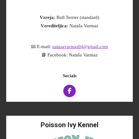
Vzreja:
Bull Terrier (standard)
Vzrediteljica:
Nataša Varmaz
📧 E-mail:
natasavarmas04@gmail.com
📘 Facebook: Nataša Varmaz
Socials
F
a
c
e
b
o
Poisson Ivy Kennel
o
k