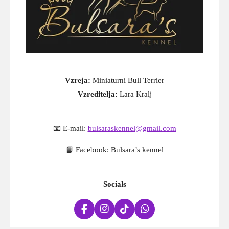
Vzreja:
Miniaturni Bull Terrier
Vzreditelja:
Lara Kralj
📧 E-mail:
bulsaraskennel@gmail.com
📘 Facebook:
Bulsara’s kennel
Socials
F
I
T
W
a
n
i
h