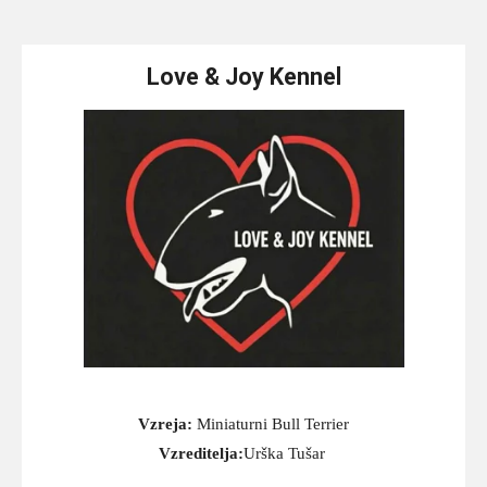
c
s
k
a
e
t
T
t
b
a
o
s
o
g
k
A
Love & Joy Kennel
o
r
p
k
a
p
m
Vzreja:
Miniaturni Bull Terrier
Vzreditelja:
Urška Tušar