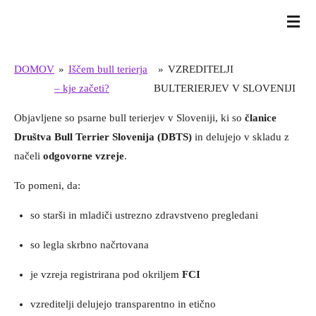
Skip
BULL TERRIER SLOVENIJA
to
main
DOMOV
»
Iščem bull terierja
»
VZREDITELJI
content
– kje začeti?
BULTERIERJEV V SLOVENIJI
Objavljene so psarne bull terierjev v Sloveniji, ki so
članice
Društva Bull Terrier Slovenija (DBTS)
in delujejo v skladu z
načeli
odgovorne vzreje
.
To pomeni, da:
so starši in mladiči ustrezno zdravstveno pregledani
so legla skrbno načrtovana
je vzreja registrirana pod okriljem
FCI
vzreditelji delujejo transparentno in etično