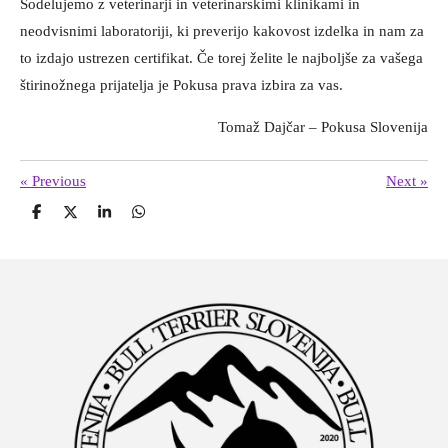
Sodelujemo z veterinarji in veterinarskimi klinikami in
neodvisnimi laboratoriji, ki preverijo kakovost izdelka in nam za
to izdajo ustrezen certifikat. Če torej želite le najboljše za vašega
štirinožnega prijatelja je Pokusa prava izbira za vas.
Tomaž Dajčar – Pokusa Slovenija
«
Previous
Next
»
S
S
S
S
h
h
h
h
a
a
a
a
r
r
r
r
e
e
e
e