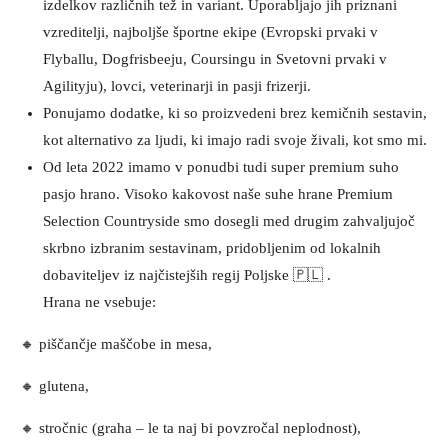
izdelkov različnih tež in variant. Uporabljajo jih priznani
vzreditelji, najboljše športne ekipe (Evropski prvaki v
Flyballu, Dogfrisbeeju, Coursingu in Svetovni prvaki v
Agilityju), lovci, veterinarji in pasji frizerji.
Ponujamo dodatke, ki so proizvedeni brez kemičnih sestavin,
kot alternativo za ljudi, ki imajo radi svoje živali, kot smo mi.
Od leta 2022 imamo v ponudbi tudi super premium suho
pasjo hrano. Visoko kakovost naše suhe hrane Premium
Selection Countryside smo dosegli med drugim zahvaljujoč
skrbno izbranim sestavinam, pridobljenim od lokalnih
dobaviteljev iz najčistejših regij Poljske 🇵🇱 .
Hrana ne vsebuje:
🔸 piščančje maščobe in mesa,
🔸 glutena,
🔸 stročnic (graha – le ta naj bi povzročal neplodnost),