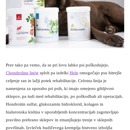
Prav tako pa vemo, da se pri lovu lahko psi poškodujejo.
Chondroline linije
sploh pa izdelki
Help
omogočajo psu hitrejše
celjenje ran in lažji potek rehabilitacije. Celotna linija je
namenjena za uporabo pri psih, ki imajo omejeno gibljivost
sklepov, pa tudi med rehabilitacijo, po poškodbah ali operacijah.
Hondroitin sulfat, glukozamin hidroklorid, kolagen in
hialuronska kislina v uporabljenih koncentracijah zagotavljajo
pravilno prehrano sklepov in zmanjšujejo trenje v sklepnih
površinah. Izvleček hudičevega kremplja bistveno izboljša