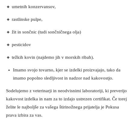
🔸 umetnih konzervansov,
🔸 rastlinske pulpe,
🔸 žit in sončnic (tudi sončničnega olja)
🔸 pesticidov
🔸 težkih kovin (najdemo jih v morskih ribah).
Imamo svojo tovarno, kjer se izdelki proizvajajo, tako da
imamo popolno sledljivost in nadzor nad kakovostjo.
Sodelujemo z veterinarji in neodvisnimi laboratoriji, ki preverijo
kakovost izdelka in nam za to izdajo ustrezen certifikat. Če torej
želite le najboljše za vašega štirinožnega prijatelja je Pokusa
prava izbira za vas.