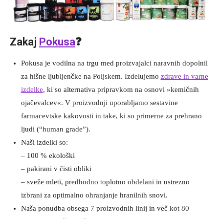
Zakaj
Pokusa
❓
Pokusa je vodilna na trgu med proizvajalci naravnih dopolnil
za hišne ljubljenčke na Poljskem. Izdelujemo
zdrave in varne
izdelke
, ki so alternativa pripravkom na osnovi »kemičnih
ojačevalcev«. V proizvodnji uporabljamo sestavine
farmacevtske kakovosti in take, ki so primerne za prehrano
ljudi (“human grade”).
Naši izdelki so:
– 100 % ekološki
– pakirani v čisti obliki
– sveže mleti, predhodno toplotno obdelani in ustrezno
izbrani za optimalno ohranjanje hranilnih snovi.
Naša ponudba obsega 7 proizvodnih linij in več kot 80