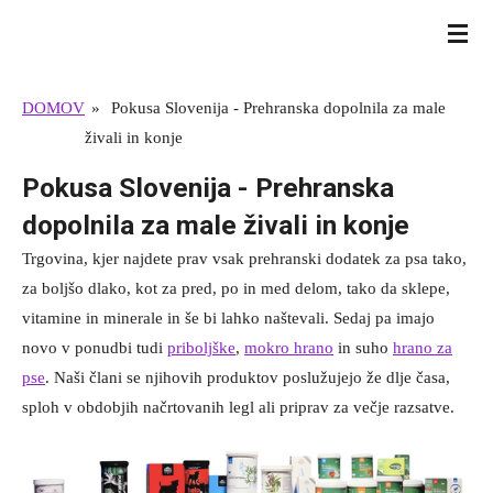
Skip
BULL TERRIER SLOVENIJA
to
main
DOMOV
»
Pokusa Slovenija - Prehranska dopolnila za male
content
živali in konje
Pokusa Slovenija - Prehranska
dopolnila za male živali in konje
Trgovina, kjer najdete prav vsak prehranski dodatek za psa tako,
za boljšo dlako, kot za pred, po in med delom, tako da sklepe,
vitamine in minerale in še bi lahko naštevali. Sedaj pa imajo
novo v ponudbi tudi
priboljške
,
mokro hrano
in suho
hrano za
pse
. Naši člani se njihovih produktov poslužujejo že dlje časa,
sploh v obdobjih načrtovanih legl ali priprav za večje razsatve.