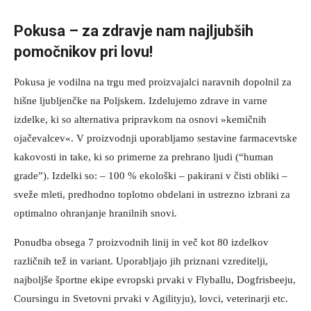
Pokusa – za zdravje nam najljubših
pomočnikov pri lovu!
Pokusa je vodilna na trgu med proizvajalci naravnih dopolnil za
hišne ljubljenčke na Poljskem. Izdelujemo zdrave in varne
izdelke, ki so alternativa pripravkom na osnovi »kemičnih
ojačevalcev«. V proizvodnji uporabljamo sestavine farmacevtske
kakovosti in take, ki so primerne za prehrano ljudi (“human
grade”). Izdelki so: – 100 % ekološki – pakirani v čisti obliki –
sveže mleti, predhodno toplotno obdelani in ustrezno izbrani za
optimalno ohranjanje hranilnih snovi.
Ponudba obsega 7 proizvodnih linij in več kot 80 izdelkov
različnih tež in variant. Uporabljajo jih priznani vzreditelji,
najboljše športne ekipe evropski prvaki v Flyballu, Dogfrisbeeju,
Coursingu in Svetovni prvaki v Agilityju), lovci, veterinarji etc.