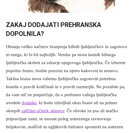
ZAKAJ DODAJATI PREHRANSKA
DOPOLNILA?
Obstaja veliko načinov hranjenja hišnih ljubljenčkov in zagotovo
ni enega, ki bi bil najboljši. Vendar pa mora lastnik hišnega
ljubljenčka skrbeti za zdravje njegovega ljubljenčka. Če izberete
popolno hrano, bodite pozorni na njeno kakovost in sestavo.
Takšna hrana mora vašemu ljubljenčku zagotoviti potrebna
hranila v pravih količinah in v pravih razmerjih. Ne pozabite pa,
da vam nič ne preprečuje, da v prehrano vašega ljubljenčka
uvedete
dodatke
, ki bodo izboljšali okus hrane ali na primer
okrepili
zaščitni učinek sklepov
. Če obroke za psa ali mačko
pripravljate sami, se morate poleg ustreznega ravnovesja
beljakovin, maščob in ogljikovih hidratov spomniti na ustrezen