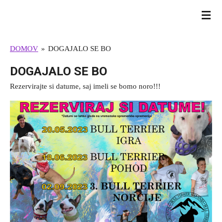
Skip
BULL TERRIER SLOVENIJA
to
main
DOMOV
»
DOGAJALO SE BO
content
DOGAJALO SE BO
Rezervirajte si datume, saj imeli se bomo noro!!!