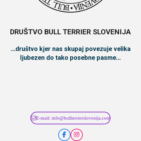
DRUŠTVO BULL TERRIER SLOVENIJA
...društvo kjer nas skupaj povezuje velika
ljubezen do tako posebne pasme...
E-mail: info@bullterrierslovenija.com
F
I