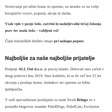
Svetovanje pri izbiri hrane in opreme, za stranke so na voljo
brezplačni vzorci, popusti, akcije in darila.
Vsak
vpis v pasjo šolo, začetni in nadaljevalni tečaj šolanja
psov ter mala šola – vabljeni vsi!
Člani kinoloških društev imajo
pri nakupu popust
.
Najboljše za naše najboljše prijatelje
Podjetje
ALL Out d.o.o.
je precej mlado. Delovati smo začeli v
drugi polovici leta 2019. Smo kolektiv, ki se že več kot 25 let
ukvarja s prodajo hrane, dodatkov ter opreme za hišne
ljubljenčke.
V naši specializirani prodajalni za male živali
Belugo
so v
ponudbi blagovne znamke Fish4Dogs, Fish4Cats, Exclusion