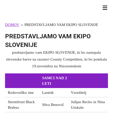
Skip
BULL TERRIER SLOVENIJA
to
main
DOMOV
»
PREDSTAVLJAMO VAM EKIPO SLOVENIJE
content
PREDSTAVLJAMO VAM EKIPO
SLOVENIJE
predstavljamo vam EKIPO SLOVENIJE, ki bo zastopala
slovenske barve na razstavi County Competition, ki bo potekala
19.novembra na Nizozemskem
SAMCI NAD 2
LETI
Rodovniško ime
Lastnik
Vzreditelj
Stormfront Black
Julijan Recko in Nina
Silva Benović
Brabus
Urukalo