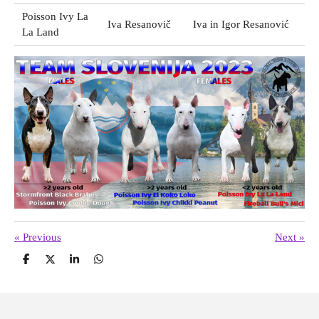
Poisson Ivy La
Iva Resanovič
Iva in Igor Resanović
La Land
«
Previous
Next
»
S
S
S
S
h
h
h
h
a
a
a
a
r
r
r
r
e
e
e
e