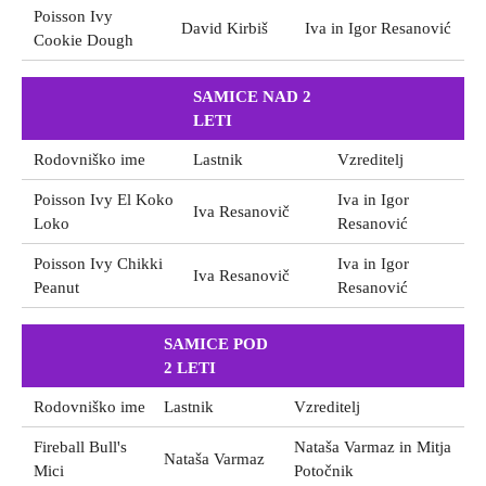
Poisson Ivy
David Kirbiš
Iva in Igor Resanović
Cookie Dough
SAMICE NAD 2
LETI
Rodovniško ime
Lastnik
Vzreditelj
Poisson Ivy El Koko
Iva in Igor
Iva Resanovič
Loko
Resanović
Poisson Ivy Chikki
Iva in Igor
Iva Resanovič
Peanut
Resanović
SAMICE POD
2 LETI
Rodovniško ime
Lastnik
Vzreditelj
Fireball Bull's
Nataša Varmaz in Mitja
Nataša Varmaz
Mici
Potočnik