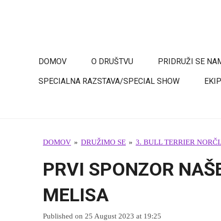
Skip
to
BULL TERRIER SLOVENIJA
main
content
DOMOV
O DRUŠTVU
PRIDRUŽI SE NA
SPECIALNA RAZSTAVA/SPECIAL SHOW
EKI
DOMOV
»
DRUŽIMO SE
»
3. BULL TERRIER NORČI
PRVI SPONZOR NAŠ
MELISA
Published on 25 August 2023 at 19:25