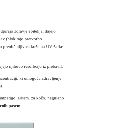
pirajo zdravje epitelija, dajejo
jev (blokirajo pretvorbo
jo preobčutljivost kože na UV žarke
jejo njihovo resorbcijo iz prebavil.
ncentraciji, ki omogoča zdravljenje
a.
impetigo, eritem. za kožo, nagnjeno
arnih pasem