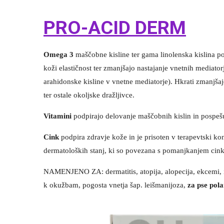
PRO-ACID DERM
Omega 3
maščobne kisline ter gama linolenska kislina pod
koži elastičnost ter zmanjšajo nastajanje vnetnih mediator
arahidonske kisline v vnetne mediatorje). Hkrati zmanjša
ter ostale okoljske dražljivce.
Vitamini
podpirajo delovanje maščobnih kislin in pospešu
Cink
podpira zdravje kože in je prisoten v terapevtski ko
dermatoloških stanj, ki so povezana s pomanjkanjem cink
NAMENJENO ZA: dermatitis, atopija, alopecija, ekcemi, 
k okužbam, pogosta vnetja šap. leišmanijoza,
za pse pol