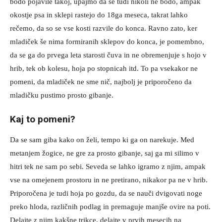
bodo pojavile takoj, upajmo da se tudi nikoli ne bodo, ampak
okostje psa in sklepi rastejo do 18ga meseca, takrat lahko
rečemo, da so se vse kosti razvile do konca. Ravno zato, ker
mladiček še nima formiranih sklepov do konca, je pomembno,
da se ga do prvega leta starosti čuva in ne obremenjuje s hojo v
hrib, tek ob kolesu, hoja po stopnicah itd. To pa vsekakor ne
pomeni, da mladiček ne sme nič, najbolj je priporočeno da
mladičku pustimo prosto gibanje.
Kaj to pomeni?
Da se sam giba kako on želi, tempo ki ga on narekuje. Med
metanjem žogice, ne gre za prosto gibanje, saj ga mi silimo v
hitri tek ne sam po sebi. Seveda se lahko igramo z njim, ampak
vse na omejenem prostoru in ne pretirano, nikakor pa ne v hrib.
Priporočena je tudi hoja po gozdu, da se nauči dvigovati noge
preko hloda, različnih podlag in premaguje manjše ovire na poti.
Delajte z njim kakšne trikce, delajte v prvih mesecih na