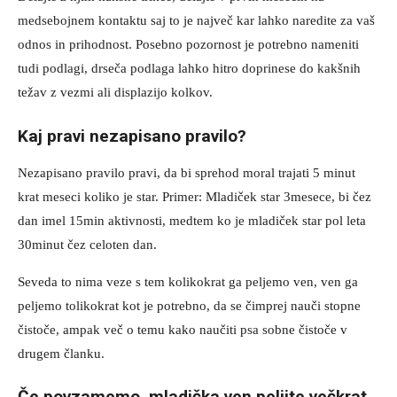
medsebojnem kontaktu saj to je največ kar lahko naredite za vaš
odnos in prihodnost. Posebno pozornost je potrebno nameniti
tudi podlagi, drseča podlaga lahko hitro doprinese do kakšnih
težav z vezmi ali displazijo kolkov.
Kaj pravi nezapisano pravilo?
Nezapisano pravilo pravi, da bi sprehod moral trajati 5 minut
krat meseci koliko je star. Primer: Mladiček star 3mesece, bi čez
dan imel 15min aktivnosti, medtem ko je mladiček star pol leta
30minut čez celoten dan.
Seveda to nima veze s tem kolikokrat ga peljemo ven, ven ga
peljemo tolikokrat kot je potrebno, da se čimprej nauči stopne
čistoče, ampak več o temu kako naučiti psa sobne čistoče v
drugem članku.
Če povzamemo, mladička ven peljite večkrat