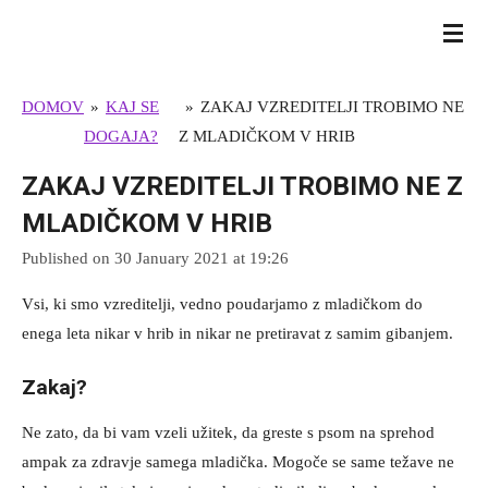
Skip
BULL TERRIER SLOVENIJA
to
main
DOMOV
»
KAJ SE
»
ZAKAJ VZREDITELJI TROBIMO NE
content
DOGAJA?
Z MLADIČKOM V HRIB
ZAKAJ VZREDITELJI TROBIMO NE Z
MLADIČKOM V HRIB
Published on 30 January 2021 at 19:26
Vsi, ki smo vzreditelji, vedno poudarjamo z mladičkom do
enega leta nikar v hrib in nikar ne pretiravat z samim gibanjem.
Zakaj?
Ne zato, da bi vam vzeli užitek, da greste s psom na sprehod
ampak za zdravje samega mladička. Mogoče se same težave ne