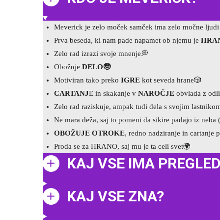
Meverick je zelo moček samček ima zelo močne ljudi i
Prva beseda, ki nam pade napamet ob njemu je
HRA
Zelo rad izrazi svoje mnenje
💭
Obožuje
DELO
🤓
Motiviran tako preko
IGRE
kot seveda hrane
🎲
CARTANJ
E in skakanje v
NAROČJE
obvlada z odl
Zelo rad raziskuje, ampak tudi dela s svojim lastniko
Ne mara deža, saj to pomeni da sikire padajo iz neba 
OBOŽUJE OTROKE
, redno nadziranje in cartanje p
Proda se za HRANO, saj mu je ta celi svet🌍
KAJ VSE IMA PREGLE
KAJ VSE ZNA?