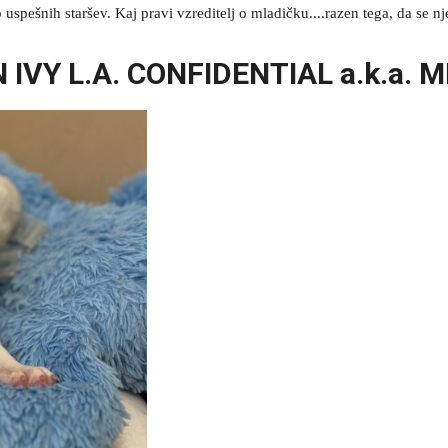
spešnih staršev. Kaj pravi vzreditelj o mladičku....razen tega, da se nje
 IVY L.A. CONFIDENTIAL a.k.a. 