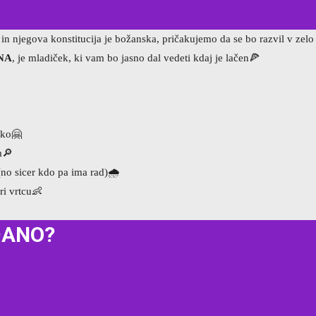
n njegova konstitucija je božanska, pričakujemo da se bo razvil v zel
NA
, je mladiček, ki vam bo jasno dal vedeti kdaj je lačen
🍕
iko
🤗
m
🔎
(no sicer kdo pa ima rad)
🌧
ri vrtcu
👶
DANO?