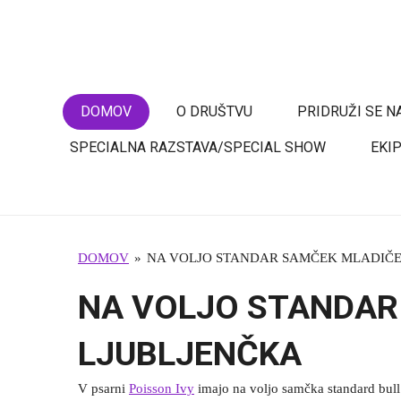
Skip
to
BULL TERRIER SLOVENIJA
main
content
DOMOV
O DRUŠTVU
PRIDRUŽI SE 
SPECIALNA RAZSTAVA/SPECIAL SHOW
EKI
DOMOV
»
NA VOLJO STANDAR SAMČEK MLADIČE
NA VOLJO STANDAR
LJUBLJENČKA
V psarni
Poisson Ivy
imajo na voljo samčka standard bull t