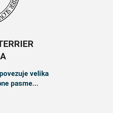
TERRIER
JA
 povezuje velika
bne pasme...