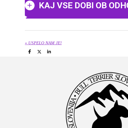
KAJ VSE DOBI OB ODH
«
USPELO NAM JE!
S
S
S
h
h
h
a
a
a
r
r
r
e
e
e