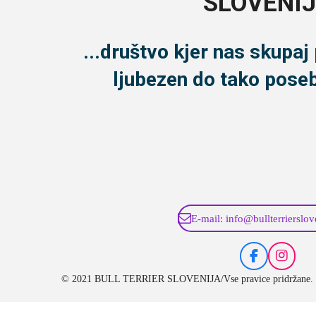
SLOVENI
...društvo kjer nas skupaj
ljubezen do tako pose
E-mail: info@bullterrierslo
F
I
a
n
© 2021 BULL TERRIER SLOVENIJA/
Vse pravice pridržane.
c
s
e
t
b
a