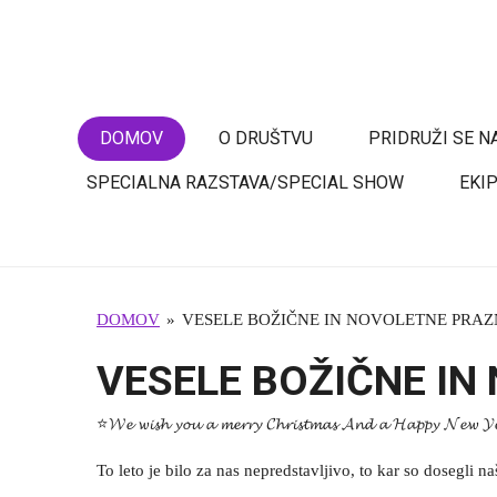
Skip
to
BULL TERRIER SLOVENIJA
main
content
DOMOV
O DRUŠTVU
PRIDRUŽI SE 
SPECIALNA RAZSTAVA/SPECIAL SHOW
EKI
DOMOV
»
VESELE BOŽIČNE IN NOVOLETNE PRAZ
VESELE BOŽIČNE IN
⭐𝓦𝓮 𝔀𝓲𝓼𝓱 𝔂𝓸𝓾 𝓪 𝓶𝓮𝓻𝓻𝔂 𝓒𝓱𝓻𝓲𝓼𝓽𝓶𝓪𝓼 𝓐𝓷𝓭 𝓪 𝓗𝓪𝓹𝓹𝔂 𝓝𝓮𝔀 
To leto je bilo za nas nepredstavljivo, to kar so dosegli naš