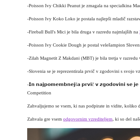
-Poisson Ivy Chikki Peanut je zmagala na specialkina 
-Poisson Ivy Koko Loko je postala najlepši mladič razstav
-Fireball Bull's Mici je bila druga v razredu najmlajših na
-Poisson Ivy Cookie Dough je postal velešampion Sloven
-Zilah Magnetit Z Makdani (MBT) je bila tretja v razredu
-Slovenia se je reprezentirala prvič v zgodovini s svojo
-𝗜𝗻 𝗻𝗮𝗷𝗽𝗼𝗺𝗲𝗺𝗯𝗻𝗲𝗷š𝗮 𝗽𝗿𝘃𝗶č 𝘃 𝘇𝗴𝗼𝗱𝗼𝘃𝗶𝗻𝗶 𝘀𝗲 𝗷𝗲 𝗦
Competition
Zahvaljujemo se vsem, ki nas podpirate in vidite, koliko 
Zahvala gre vsem
odgovornim vzrediteljem
, ki so del na