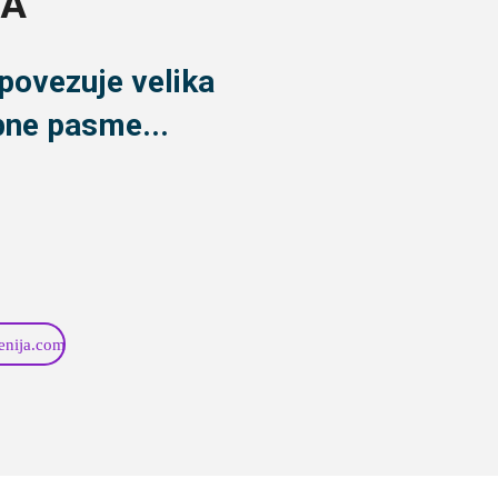
JA
 povezuje velika
bne pasme...
venija.com