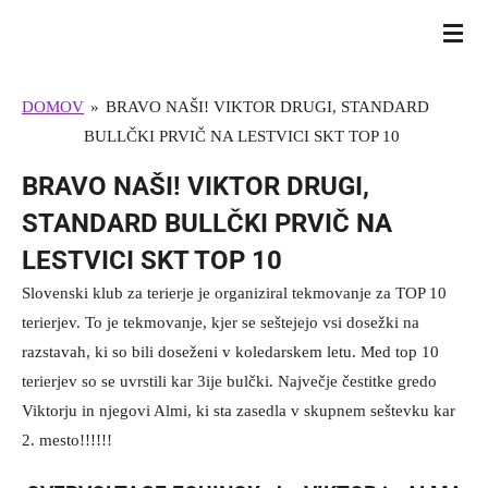
Skip
BULL TERRIER SLOVENIJA
to
main
DOMOV
»
BRAVO NAŠI! VIKTOR DRUGI, STANDARD
content
BULLČKI PRVIČ NA LESTVICI SKT TOP 10
BRAVO NAŠI! VIKTOR DRUGI,
STANDARD BULLČKI PRVIČ NA
LESTVICI SKT TOP 10
Slovenski klub za terierje je organiziral tekmovanje za TOP 10
terierjev. To je tekmovanje, kjer se seštejejo vsi dosežki na
razstavah, ki so bili doseženi v koledarskem letu. Med top 10
terierjev so se uvrstili kar 3ije bulčki. Največje čestitke gredo
Viktorju in njegovi Almi, ki sta zasedla v skupnem seštevku kar
2. mesto!!!!!!