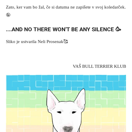
Zato, ker vam bo žal, če si datuma ne zapišete v svoj koledarček.
🤪
....AND NO THERE WON'T BE ANY SILENCE 🥳
Sliko je ustvarila
Neli Prosenak
🥰
VAŠ BULL TERRIER KLUB