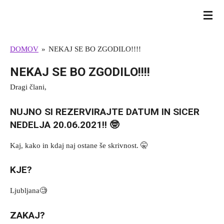
Skip
BULL TERRIER SLOVENIJA
to
main
DOMOV
»
NEKAJ SE BO ZGODILO!!!!
content
NEKAJ SE BO ZGODILO!!!!
Dragi člani,
NUJNO SI REZERVIRAJTE DATUM IN SICER
NEDELJA 20.06.2021!! 🤓
Kaj, kako in kdaj naj ostane še skrivnost. 🤫
KJE?
Ljubljana🧐
ZAKAJ?