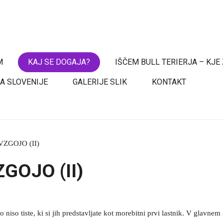
M
KAJ SE DOGAJA?
IŠČEM BULL TERIERJA – KJE
PA SLOVENIJE
GALERIJE SLIK
KONTAKT
ZGOJO (II)
GOJO (II)
 niso tiste, ki si jih predstavljate kot morebitni prvi lastnik. V glavnem