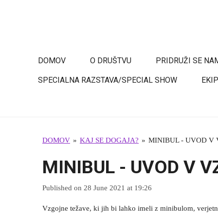
Skip
to
BULL TERRIER SLOVENIJA
main
content
DOMOV
O DRUŠTVU
PRIDRUŽI SE NA
SPECIALNA RAZSTAVA/SPECIAL SHOW
EKI
DOMOV
»
KAJ SE DOGAJA?
»
MINIBUL - UVOD V V
MINIBUL - UVOD V VZ
Published on 28 June 2021 at 19:26
Vzgojne težave, ki jih bi lahko imeli z minibulom, verjetno