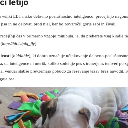
i letijo
 veliki EBT nizko delovno poslušnostno inteligenco, precejšnjo nagonsk
sa in ne delovati proti njej, ker bo povzročil gorje sebi in živali.
i precejšnji čas v primerno vzgojo minibula, je, da preberete vsaj kindle r
(
http://bit.ly/pig_fly
).
jivosti
(
biddable
), ki dobro označuje učinkovanje delovno-poslušnostne 
rja, da inteligence ni meriti, koliko sodeluje pes s trenerjem, temveč po
s
a, vendar slabše prevzemajo pobudo za reševanje težav brez navodil. Knji
goje psa.