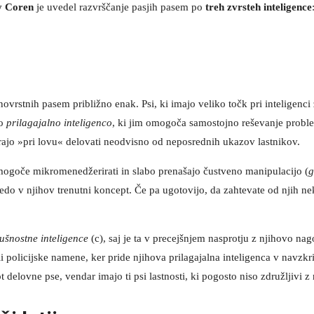
y Coren
je uvedel razvrščanje pasjih pasem po
treh zvrsteh inteligence
znovrstnih pasem približno enak. Psi, ki imajo veliko točk pri inteligenc
jo
prilagajalno inteligenco
, ki jim omogoča samostojno reševanje proble
rajo »pri lovu« delovati neodvisno od neposrednih ukazov lastnikov.
i mogoče mikromenedžerirati in slabo prenašajo čustveno manipulacijo (
g
do v njihov trenutni koncept. Če pa ugotovijo, da zahtevate od njih nek
ušnostne inteligence
(c), saj je ta v precejšnjem nasprotju z njihovo nag
policijske namene, ker pride njihova prilagajalna inteligenca v navzkri
kot delovne pse, vendar imajo ti psi lastnosti, ki pogosto niso združljivi 