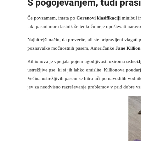
S pogojevanjem, tudi prašič
Če povzamem, imata po
Corenovi klasifikaciji
minibul in
taki pasmi mora lastnik še tenkočutneje upoštevati naravo p
Najhitrejši način, da preverite, ali ste pripravljeni vlagat
poznavalke močnostnih pasem, Američanke
Jane Killion
Killionova je vpeljala pojem ugodljivosti oziroma
ustrežl
ustrežljive pse, ki si jih lahko omislite. Killionova pouda
Večina ustrežljivih pasem se hitro uči po navodilih vodnik
jev za neodvisno razreševanje problemov v prid dobre vz