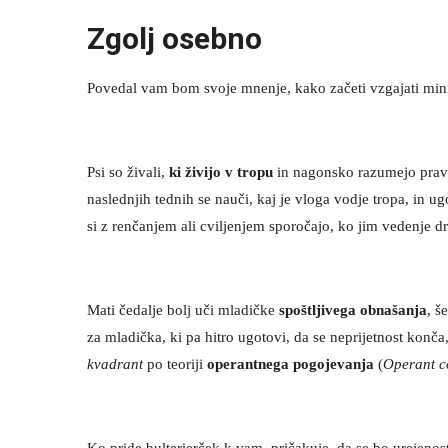
Zgolj osebno
Povedal vam bom svoje mnenje, kako začeti vzgajati minibul
Psi so živali,
ki živijo v tropu
in nagonsko razumejo pravi
naslednjih tednih se nauči, kaj je vloga vodje tropa, in ug
si z renčanjem ali cviljenjem sporočajo, ko jim vedenje d
Mati čedalje bolj uči mladičke
spoštljivega obnašanja
, š
za mladička, ki pa hitro ugotovi, da se neprijetnost kon
kvadrant
po teoriji
operantnega pogojevanja
(
Operant c
Ko pride bulterierček k vam, pričakuje, da se bo urejenos