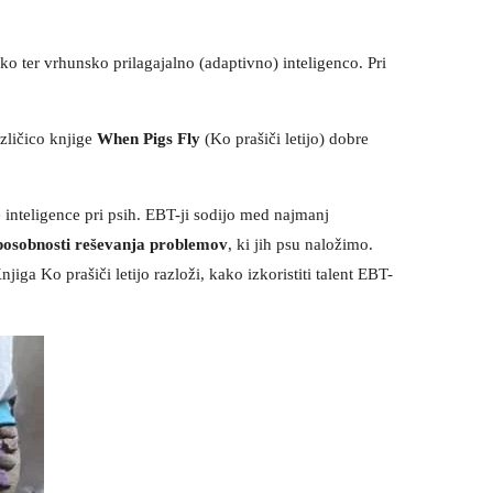
o ter vrhunsko prilagajalno (adaptivno) inteligenco. Pri
azličico knjige
When Pigs Fly
(Ko prašiči letijo) dobre
inteligence pri psih. EBT-ji sodijo med najmanj
posobnosti reševanja problemov
, ki jih psu naložimo.
ga Ko prašiči letijo razloži, kako izkoristiti talent EBT-