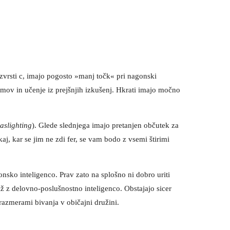
:
i zvrsti c, imajo pogosto »manj točk« pri nagonski
mov in učenje iz prejšnjih izkušenj. Hkrati imajo močno
aslighting
). Glede slednjega imajo pretanjen občutek za
aj, kar se jim ne zdi fer, se vam bodo z vsemi štirimi
onsko inteligenco. Prav zato na splošno ni dobro uriti
ž z delovno-poslušnostno inteligenco. Obstajajo sicer
z razmerami bivanja v običajni družini.