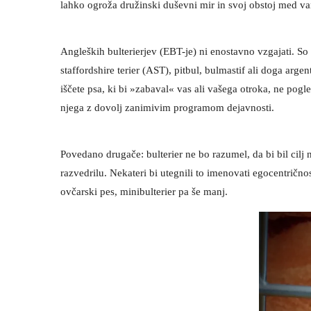
lahko ogroža družinski duševni mir in svoj obstoj med va
Angleških bulterierjev (EBT-je) ni enostavno vzgajati. So 
staffordshire terier (AST), pitbul, bulmastif ali doga arge
iščete psa, ki bi »zabaval« vas ali vašega otroka, ne pog
njega z dovolj zanimivim programom dejavnosti.
Povedano drugače: bulterier ne bo razumel, da bi bil cil
razvedrilu. Nekateri bi utegnili to imenovati egocentrično
ovčarski pes, minibulterier pa še manj.