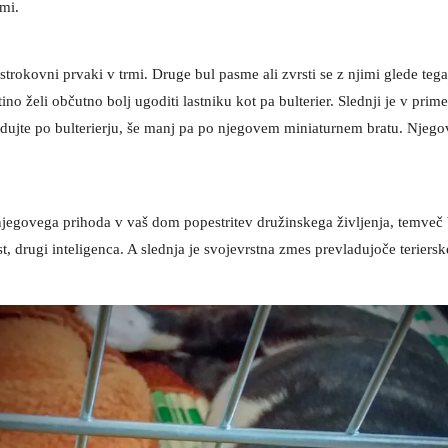
mi.
strokovni prvaki v trmi. Druge bul pasme ali zvrsti se z njimi glede teg
ntino želi občutno bolj ugoditi lastniku kot pa bulterier. Slednji je v pr
ledujte po bulterierju, še manj pa po njegovem miniaturnem bratu. Njegov
j njegovega prihoda v vaš dom popestritev družinskega življenja, temve
st, drugi inteligenca. A slednja je svojevrstna zmes prevladujoče teriers