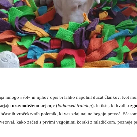
ja mnogo »šol« in njihov opis bi lahko napolnil ducat člankov. Kot more
varjajo
uravnoteženo urjenje
(
Balanced training
), in tiste, ki hvalijo
zgo
asnih vročekrvnih polemik, ki vas zdaj naj ne begajo preveč. Sčasoma si 
vetoval, kako začeti s prvimi vzgojnimi koraki z mladičkom, pozneje pa