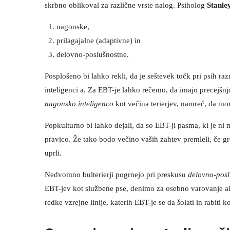
skrbno oblikoval za različne vrste nalog. Psiholog
Stanle
nagonske,
prilagajalne (adaptivne) in
delovno-poslušnostne.
Posplošeno bi lahko rekli, da je seštevek točk pri psih ra
inteligenci a. Za EBT-je lahko rečemo, da imajo precejšn
nagonsko inteligenco
kot večina terierjev, namreč, da mo
Popkulturno bi lahko dejali, da so EBT-ji pasma, ki je n
pravico. Že tako bodo večino vaših zahtev premleli, če gre
uprli.
Nedvomno bulterierji pogrnejo pri preskusu
delovno-posl
EBT-jev kot službene pse, denimo za osebno varovanje ali 
redke vzrejne linije, katerih EBT-je se da šolati in rabiti 