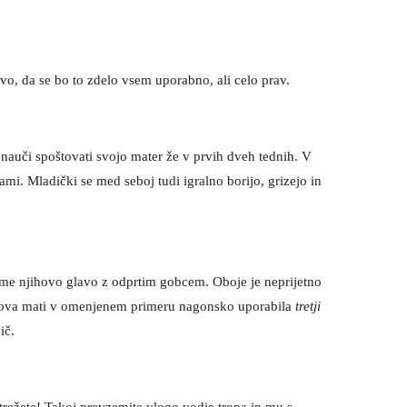
ovo, da se bo to zdelo vsem uporabno, ali celo prav.
auči spoštovati svojo mater že v prvih dveh tednih. V
rami. Mladički se med seboj tudi igralno borijo, grizejo in
bjame njihovo glavo z odprtim gobcem. Oboje je neprijetno
adičkova mati v omenjenem primeru nagonsko uporabila
tretji
ič.
strežete! Takoj prevzemite vlogo vodje tropa in mu s