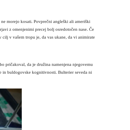
a ne morejo kosati. Povprečni angleški ali ameriški
imerjavi z omenjenimi precej bolj osredotočen nase. Če
 cilj v vašem tropu je, da vas ukane, da vi animirate
č bo pričakoval, da je družina namenjena njegovemu
ke in buldogovske kognitivnosti. Bulterier seveda ni