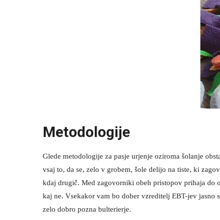
Metodologije
Glede metodologije za pasje urjenje oziroma šolanje obsta
vsaj to, da se, zelo v grobem, šole delijo na tiste, ki zago
kdaj drugič. Med zagovorniki obeh pristopov prihaja do obč
kaj ne. Vsekakor vam bo dober vzreditelj EBT-jev jasno s
zelo dobro pozna bulterierje.