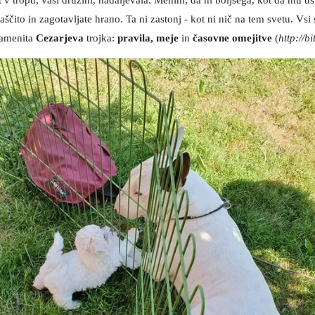
čito in zagotavljate hrano. Ta ni zastonj - kot ni nič na tem svetu. Vsi
znamenita
Cezarjeva
trojka:
pravila, meje
in
časovne omejitve
(
http://bi