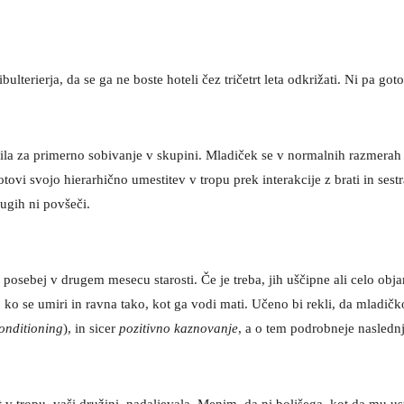
terierja, da se ga ne boste hoteli čez tričetrt leta odkrižati. Ni pa got
la za primerno sobivanje v skupini. Mladiček se v normalnih razmerah n
otovi svojo hierarhično umestitev v tropu prek interakcije z brati in sest
rugih ni povšeči.
e posebej v drugem mesecu starosti. Če je treba, jih uščipne ali celo o
ča, ko se umiri in ravna tako, kot ga vodi mati. Učeno bi rekli, da ml
onditioning
), in sicer
pozitivno kaznovanje
, a o tem podrobneje naslednj
t v tropu, vaši družini, nadaljevala. Menim, da ni boljšega, kot da mu u